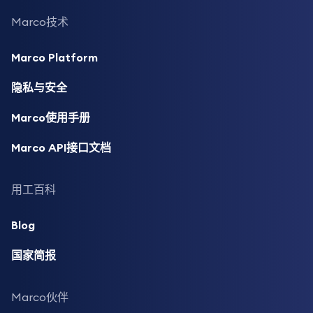
Marco技术
Marco Platform
隐私与安全
Marco使用手册
Marco API接口文档
用工百科
Blog
国家简报
Marco伙伴