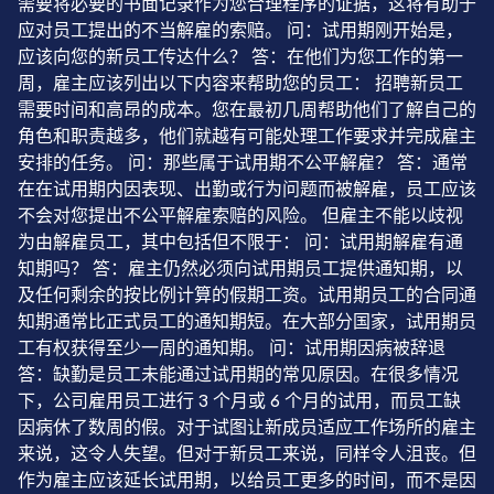
需要将必要的书面记录作为您合理程序的证据，这将有助于
应对员工提出的不当解雇的索赔。 问：试用期刚开始是，
应该向您的新员工传达什么？ 答：在他们为您工作的第一
周，雇主应该列出以下内容来帮助您的员工： 招聘新员工
需要时间和高昂的成本。您在最初几周帮助他们了解自己的
角色和职责越多，他们就越有可能处理工作要求并完成雇主
安排的任务。 问：那些属于试用期不公平解雇？ 答：通常
在在试用期内因表现、出勤或行为问题而被解雇，员工应该
不会对您提出不公平解雇索赔的风险。 但雇主不能以歧视
为由解雇员工，其中包括但不限于： 问：试用期解雇有通
知期吗？ 答：雇主仍然必须向试用期员工提供通知期，以
及任何剩余的按比例计算的假期工资。试用期员工的合同通
知期通常比正式员工的通知期短。在大部分国家，试用期员
工有权获得至少一周的通知期。 问：试用期因病被辞退
答：缺勤是员工未能通过试用期的常见原因。在很多情况
下，公司雇用员工进行 3 个月或 6 个月的试用，而员工缺
因病休了数周的假。对于试图让新成员适应工作场所的雇主
来说，这令人失望。但对于新员工来说，同样令人沮丧。但
作为雇主应该延长试用期，以给员工更多的时间，而不是因