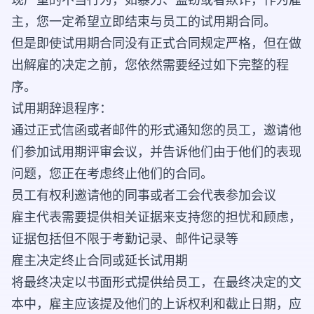
主，您一定希望立即结束与员工的试用期合同。
但是即使试用期合同没有正式合同规定严格，但在做
出解雇的决定之前，您依然需要经过如下完整的程
序。
试用期辞退程序：
通过正式信函或者邮件的形式通知您的员工，邀请他
们参加试用期评审会议，并告诉他们由于他们的表现
问题，您正在考虑终止他们的合同。
员工有权利邀请他的同事或者工会代表参加会议
雇主代表需要提供相关证据来支持您的担忧和顾虑，
证据包括但不限于考勤记录、邮件记录等
雇主决定终止合同或延长试用期
将最终决定以书面形式提供给员工，在最终决定的文
本中，雇主应该提及他们的上诉权利和截止日期，应