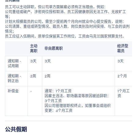
合同解除
员工可以主动辞职，但公司单方面解雇必须有正当理由，例如：
公司重组或破产、涉密岗位授权取消、员工因健康原因无法工作、无故旷工
等；
计划大规模裁员的公司，需至少提前两个月向州就业中心提交报告，说明：
公司清算、重组或转型情况、裁员人数、岗位类别及时间安排、与工会的谈判
情况；
员工应征入伍期间，原单位保留其工作岗位，工资由乌克兰国家预算支付。
主动
经济型
非自愿离职
离职
裁员
通知期 -
3天
3天
3天
试用期
通知期 -
2周
2周
2个月
转正后
补偿金
-
通常：1个月工资
1个月工
因雇主违法、职场霸凌等原因被迫辞职：
资
3个月工资
因公司管理层职权终止，如董事会或组织
变更：6个月工资
公共假期