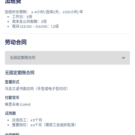
加班费
加班时长限制： ≤ 4小时/连续2天，≤120小时/年
工作日：2倍
周末及公共假期：2倍
夜间 (22:00 – 06:00)：1.2倍
劳动合同
无固定期限合同
签署形式
乌克兰语书面合同（手签或电子签均可）
付薪货币
格里夫纳 (UAH)
试用期
白领员工：≤3个月
重要岗位：≤6个月（需获工会组织批准）