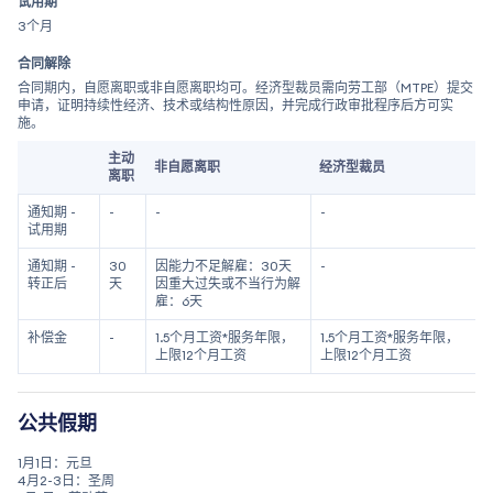
试用期
3个月
合同解除
合同期内，自愿离职或非自愿离职均可。经济型裁员需向劳工部（MTPE）提交
申请，证明持续性经济、技术或结构性原因，并完成行政审批程序后方可实
施。
主动
非自愿离职
经济型裁员
离职
通知期 -
-
-
-
试用期
通知期 -
30
因能力不足解雇：30天
-
转正后
天
因重大过失或不当行为解
雇：6天
补偿金
-
1.5个月工资*服务年限，
1.5个月工资*服务年限，
上限12个月工资
上限12个月工资
公共假期
1月1日：元旦
4月2-3日：圣周