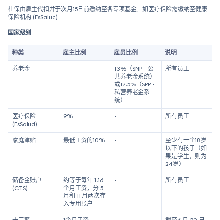
社保由雇主代扣并于次月15日前缴纳至各专项基金，如医疗保险需缴纳至健康
保险机构 (EsSalud)
国家级别
种类
雇主比例
雇员比例
说明
养老金
-
13%（SNP - 公
所有员工
共养老金系统）
或12.5%（SPP -
私营养老金系
统）
医疗保险
9%
-
所有员工
(EsSalud)
家庭津贴
最低工资的10%
-
至少有一个18岁
以下的孩子（如
果是学生，则为
24岁）
储备金账户
约等于每年 1.16
-
所有员工
(CTS)
个月工资，分 5
月和 11 月两次存
入专用账户
十三薪
1个月工资
-
截至6 月 30 日