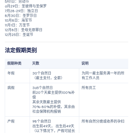
5月1日：劳动节
6月29日：圣彼得与圣保罗
7月28-29日：独立日
8月30日：圣罗莎日
10月8日：海军节
11月1日：万圣节
12月8日：圣母无原罪日
12月25日：圣诞节
法定假期类别
假期种类
天数
说明
年假
30个自然日
为同一雇主服务满一年的所
（雇主支付，全薪）
有工作人员
病假
365个自然日
所有员工
前20个天雇主提供100%补
偿
其余天数雇主提供
70%-80%的补偿，其余由
社会保障机构报销
产假
98个自然日
所有自然分娩或收养的孕妇
出生前49天， 出生后49天
（以下情况下，产假可延长