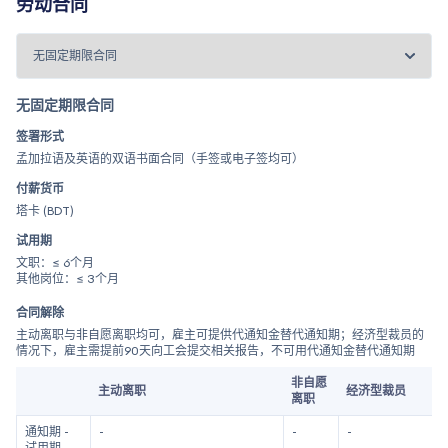
劳动合同
无固定期限合同
签署形式
孟加拉语及英语的双语书面合同（手签或电子签均可）
付薪货币
塔卡 (BDT)
试用期
文职：≤ 6个月
其他岗位：≤ 3个月
合同解除
主动离职与非自愿离职均可，雇主可提供代通知金替代通知期；经济型裁员的
情况下，雇主需提前90天向工会提交相关报告，不可用代通知金替代通知期
非自愿
主动离职
经济型裁员
离职
通知期 -
-
-
-
试用期