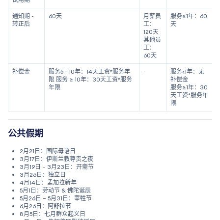
通知期 -
60天
月薪员
服务≥1年：60
转正后
工：
天
120天
其他员
工：
60天
补偿金
服务5 - 10年：14天工资*服务年
-
服务<1年：无
限 服务 ≥ 10年：30天工资*服务
补偿金
年限
服务≥1年：30
天工资*服务年
限
公共假期
2月21日：国际母语日
3月17日：伊斯兰教尊贵之夜
3月19日 – 3月23日：开斋节
3月26日：独立日
4月14日：孟加拉新年
5月1日：劳动节 & 佛陀诞辰
5月26日 – 5月31日：宰牲节
6月26日：阿舒拉节
8月5日：七月群众起义日