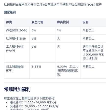
社保福利由雇主代扣并于次月15日前缴纳至巴基斯坦社会保险局 (EOBI) 账户
国家级别
种类
雇主比例
雇员比例
说明
养老保险 (EOBI)
5%
1%
所有员工
社保福利 (ESSI)
6%
无
所有员工
工人福利基金
2%
无
适用于任意会计
(WWF)
年度总收入不低
于500,000 PKR
的工业机构
员工储蓄基金
8.33%
8.33%（员工可
所有员工
(EPF)
自愿提高缴费比
例）
常规附加福利
雇主通常在巴基斯坦提供以下附加福利：
通讯补贴：11,000 - 14,000 PKR/月
交通补贴：50,000 - 83,000 PKR/月