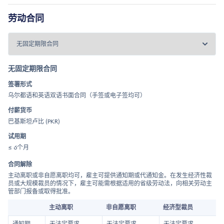
劳动合同
无固定期限合同
签署形式
乌尔都语和英语双语书面合同（手签或电子签均可）
付薪货币
巴基斯坦卢比 (PKR)
试用期
≤ 6个月
合同解除
主动离职或非自愿离职均可，雇主可提供通知期或代通知金。在发生经济性裁
员或大规模裁员的情况下，雇主可能需根据适用的省级劳动法，向相关劳动主
管部门报备或取得批准。
主动离职
非自愿离职
经济型裁员
通知期 -
无法定要求
无法定要求
无法定要求