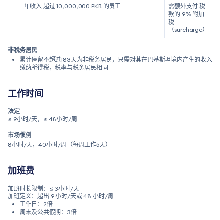
年收入 超过 10,000,000 PKR 的员工
需额外支付 税
款的 9% 附加
税
（surcharge）
非税务居民
累计停留不超过183天为非税务居民，只需对其在巴基斯坦境内产生的收入
缴纳所得税，税率与税务居民相同
工作时间
法定
≤ 9小时/天，≤ 48小时/周
市场惯例
8小时/天，40小时/周（每周工作5天）
加班费
加班时长限制：≤ 3小时/天
加班定义：超出 9 小时/天或 48 小时/周
工作日：2倍
周末及公共假期：3倍