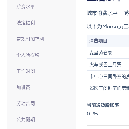
薪资水平
城市消费水平：
法定福利
以下为Marco员
常规附加福利
消费项目
麦当劳套餐
个人所得税
火车或巴士月票
工作时间
市中心三间卧室的
加班费
郊区三间卧室的房
劳动合同
当前通货膨胀率
0.1%
公共假期