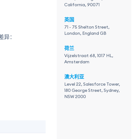
California, 90071
英国
71 - 75 Shelton Street,
London, England GB
在差异：
荷兰
Vijzelstraat 68, 1017 HL,
Amsterdam
澳大利亚
Level 22, Salesforce Tower,
180 George Street, Sydney,
NSW 2000