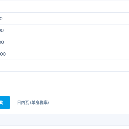
00
00
00
400
)
日内瓦 (单身税率)