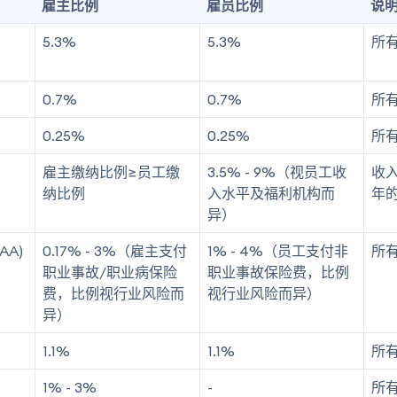
雇主比例
雇员比例
说
5.3%
5.3%
所
0.7%
0.7%
所
0.25%
0.25%
所
雇主缴纳比例≥员工缴
3.5% - 9%（视员工收
收入
纳比例
入水平及福利机构而
年
异）
AA)
0.17% - 3%（雇主支付
1% - 4%（员工支付非
所
职业事故/职业病保险
职业事故保险费，比例
费，比例视行业风险而
视行业风险而异）
异）
1.1%
1.1%
所
1% - 3%
-
所